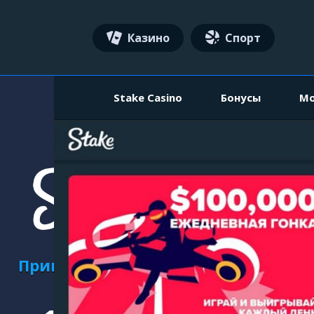
Казино
Спорт
Stake Casino
Бонусы
Мо
Приветственный
Бонус