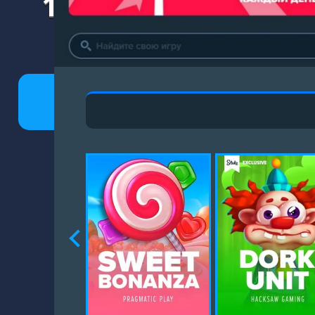
100% +
50FS
Получить
Бонус