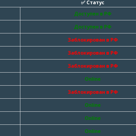
✅ Статус
Доступен в РФ
Доступен в РФ
Заблокирован в РФ
Заблокирован в РФ
Заблокирован в РФ
Online
Заблокирован в РФ
Online
Online
Online