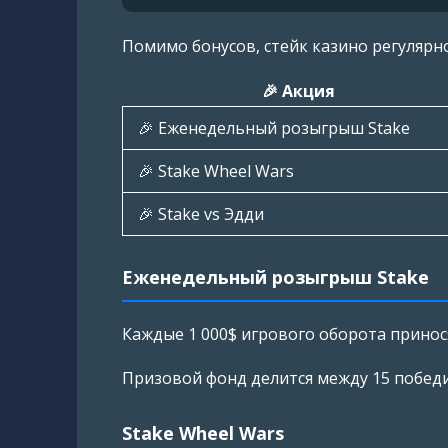
Помимо бонусов, стейк казино регуляр
🎉 Акция
🎉 Еженедельный розыгрыш Stake
🎉 Stake Wheel Wars
🎉 Stake vs Эдди
Еженедельный розыгрыш Stake
Каждые 1 000$ игрового оборота принося
Призовой фонд делится между 15 победи
Stake Wheel Wars