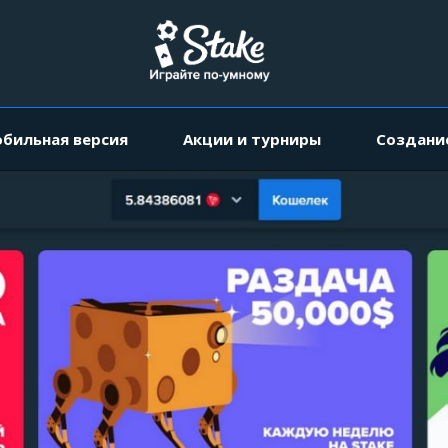
бильная версия
Акции и турниры
Создани