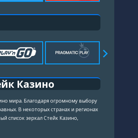
тейк Казино
зино мира. Благодаря огромному выбору
авных. В некоторых странах и регионах
ый список зеркал Стейк Казино,