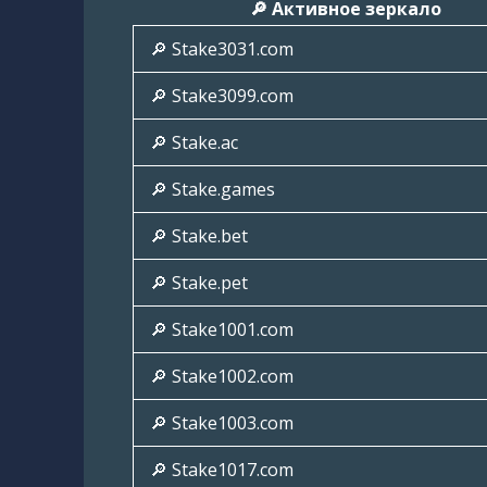
🔎 Активное зеркало
🔎 Stake3031.com
🔎 Stake3099.com
🔎 Stake.ac
🔎 Stake.games
🔎 Stake.bet
🔎 Stake.pet
🔎 Stake1001.com
🔎 Stake1002.com
🔎 Stake1003.com
🔎 Stake1017.com