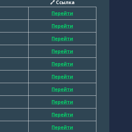
🔗 Ссылка
Перейти
Перейти
Перейти
Перейти
Перейти
Перейти
Перейти
Перейти
Перейти
Перейти