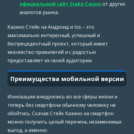
официальный сайт Stake Casino
от других
аналогов рынка.
Казино Стейк на Андроид и Ios – это
максимально интересный, успешный и
беспрецедентный проект, который имеет
множество привилегий и с радостью
предоставляет их своей аудитории.
Преимущества мобильной версии
Инновации внедрились во все сферы жизни и
теперь без смартфона обычному человеку не
обойтись. Скачав Стейк Казино на смартфон
можно получить целый перечень незаменимых
выгод, а именно: