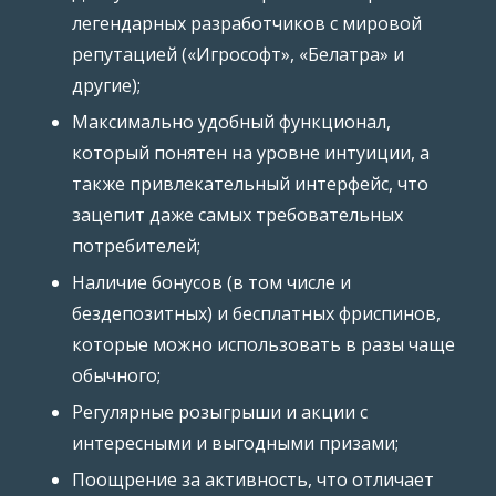
легендарных разработчиков с мировой
репутацией («Игрософт», «Белатра» и
другие);
Максимально удобный функционал,
который понятен на уровне интуиции, а
также привлекательный интерфейс, что
зацепит даже самых требовательных
потребителей;
Наличие бонусов (в том числе и
бездепозитных) и бесплатных фриспинов,
которые можно использовать в разы чаще
обычного;
Регулярные розыгрыши и акции с
интересными и выгодными призами;
Поощрение за активность, что отличает