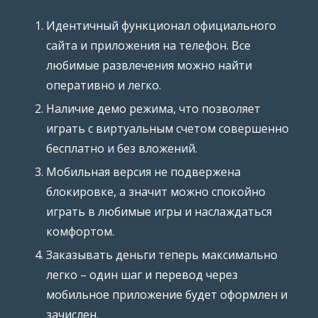
Идентичный функционал официального
сайта и приложения на телефон. Все
любимые развлечения можно найти
оперативно и легко.
Наличие демо режима, что позволяет
играть с виртуальным счетом совершенно
бесплатно и без вложений.
Мобильная версия не подвержена
блокировке, а значит можно спокойно
играть в любимые игры и наслаждаться
комфортом.
Заказывать деньги теперь максимально
легко – один шаг и перевод через
мобильное приложение будет оформлен и
зачислен.