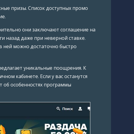
сные призы. Список доступных промо
ие.
рительно они заключают соглашение на
и назад даже при неверной ставке.
 в ней можно достаточно быстро
редлагает уникальные поощрения. К
чном кабинете. Если у вас останутся
ут об особенностях программы