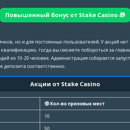
Повышенный бонус от Stake Casino 🎁
чков, но и для постоянных пользователей. У акций нет
квалификацию, тогда вы сможете побороться за главны
юдей из 10-20 человек. Администрация собирается запус
ие депозита соответственно.
Акции от Stake Casino
🤑 Кол-во призовых мест
10
50