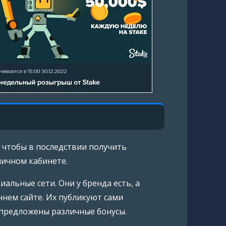
, чтобы в последствии получить
личном кабинете.
льные сети. Они у бренда есть, а
нем сайте. Их публикуют сами
 предложены различные бонусы.