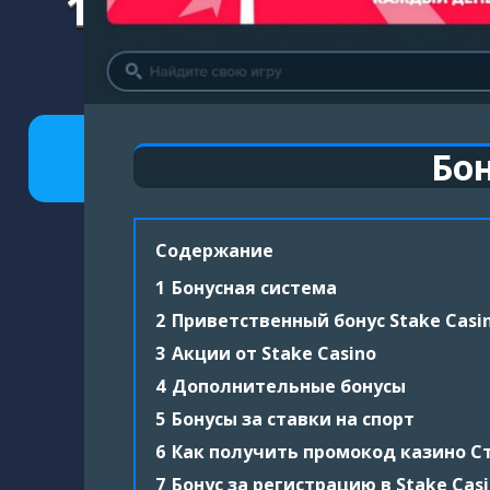
100% +
50FS
Получить
Бон
Бонус
Содержание
1
Бонусная система
2
Приветственный бонус Stake Casi
3
Акции от Stake Casino
4
Дополнительные бонусы
5
Бонусы за ставки на спорт
6
Как получить промокод казино С
7
Бонус за регистрацию в Stake Cas