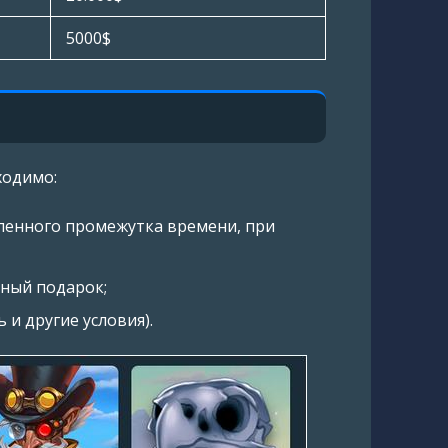
5000$
ходимо:
еленного промежутка времени, при
ьный подарок;
 и другие условия).