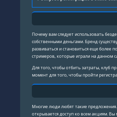
Почему вам следует использовать безде
собственными деньгами. Бренд существуе
развиваться и становиться еще более п
стримеров, которые играли на данном с
Для того, чтобы отбить затраты, клуб 
момент для того, чтобы пройти регистра
Многие люди любят такие предложения. К
открывается доступ ко всем акциям. Вы