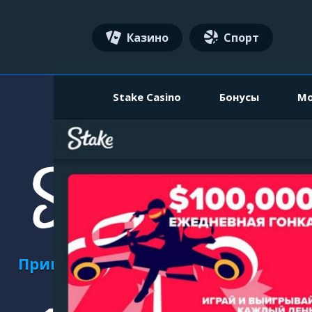
Казино
Спорт
Stake Casino
Бонусы
Мо
Приветственный
Бонус