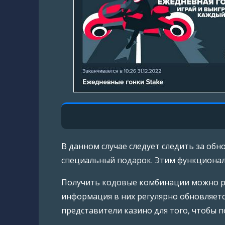
В данном случае следует следить за обн
специальный подарок. Этим функционал
Получить кодовые комбинации можно ра
информация в них регулярно обновляет
представители казино для того, чтобы 